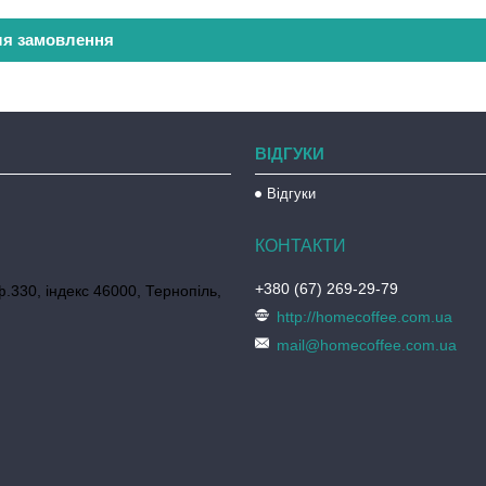
ля замовлення
ВІДГУКИ
Відгуки
+380 (67) 269-29-79
ф.330, індекс 46000, Тернопіль,
http://homecoffee.com.ua
mail@homecoffee.com.ua