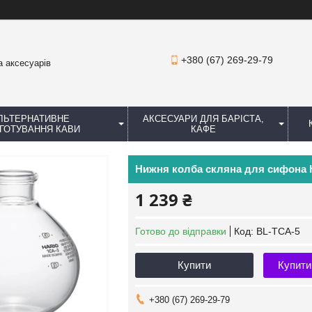
+380 (67) 269-29-79
а аксесуарів
ЛЬТЕРНАТИВНЕ
АКСЕСУАРИ ДЛЯ БАРІСТА,
ГОТУВАННЯ КАВИ
КАФЕ
Нижня колба скляна для сифона 
1 239 ₴
Готово до відправки
Код:
BL-TCA-5
Купити
Купити
+380 (67) 269-29-79