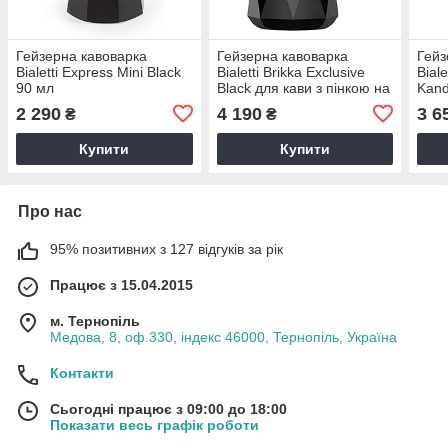
Гейзерна кавоварка
Гейзерна кавоварка
Гейз
Bialetti Express Mini Black
Bialetti Brikka Exclusive
Biale
90 мл
Black для кави з пінкою на
Kand
2 порції 100 мл з
мл с
2 290
4 190
3 6
₴
₴
клапаном
Купити
Купити
Про нас
95% позитивних з 127 відгуків за рік
Працює з 15.04.2015
м. Тернопіль
Медова, 8, оф.330, індекс 46000, Тернопіль, Україна
Контакти
Сьогодні працює з 09:00 до 18:00
Показати весь графік роботи