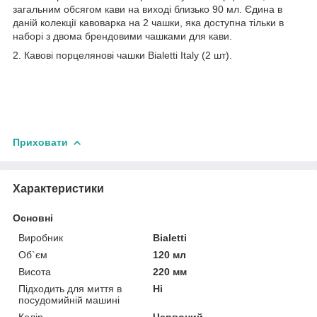
загальним обсягом кави на виході близько 90 мл. Єдина в
даній колекції кавоварка на 2 чашки, яка доступна тільки в
наборі з двома брендовими чашками для кави.
2. Кавові порцелянові чашки Bialetti Italy (2 шт).
Приховати
Характеристики
Основні
Виробник
Bialetti
Об`єм
120 мл
Висота
220 мм
Підходить для миття в
Ні
посудомийній машині
Колір
Червоний