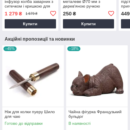
інфузор колба заварник з
металеве Ø70 мм з
підс
ситечком і кришкою для
дерев'яною ручкою
приг
заварювання чаю скляний
мм
1 279
250
449
₴
₴
1 679 ₴
500 мл
Купити
Купити
Акційні пропозиції та новинки
–45%
–18%
Ніж для колки пуеру Шило
Чайна фігурка Французький
для чаю
бульдог
Готово до відправки
В наявності