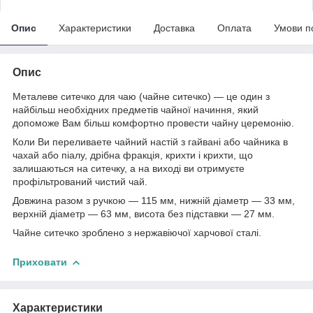
Опис
Характеристики
Доставка
Оплата
Умови п
Опис
Металеве ситечко для чаю (чайне ситечко) — це один з
найбільш необхідних предметів чайної начиння, який
допоможе Вам більш комфортно провести чайну церемонію.
Коли Ви переливаете чайний настій з гайвані або чайника в
чахай або піалу, дрібна фракція, крихти і крихти, що
залишаються на ситечку, а на виході ви отримуєте
профільтрований чистий чай.
Довжина разом з ручкою — 115 мм, нижній діаметр — 33 мм,
верхній діаметр — 63 мм, висота без підставки — 27 мм.
Чайне ситечко зроблено з нержавіючої харчової сталі.
Приховати
Характеристики