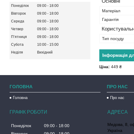
Основні
Понеділок
09:00
18:00
Матеріал
Вівторок
09:00
18:00
Гарантія
Середа
09:00
18:00
Користувальн
Четвер
09:00
18:00
Пʼятниця
09:00
18:00
Тип посуду
Субота
10:00
15:00
Неділя
Вихідний
Інформація д
Ціна:
449 ₴
ГОЛОВНА
ПРО НАС
Головна
Про нас
ГРАФІК РОБОТИ
Медова, 8, о
Понеділок
09:00
18:00
Україна
Вівторок
09:00
18:00