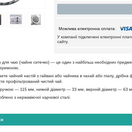
У компанії підключені електронні пла
сайту.
 для чаю (чайне ситечко) — це один з найбільш необхідних предм
церемонію.
те чайний настій з гайвані або чайника в чахай або піалу, дрібна ф
єте профільтрований чистий чай.
ручкою — 115 мм, нижній діаметр — 33 мм, верхній діаметр — 63 м
облено з нержавіючої харчової сталі.
ки