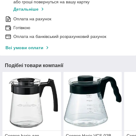
або гроші повернуться на вашу картку
Детальніше
Оплата на рахунок
Готівкою
Оплата на банківський розрахунковий рахунок
Всі умови оплати
Подібні товари компанії
Сервер hario для
Сервер Hario VCS-02B
Серв