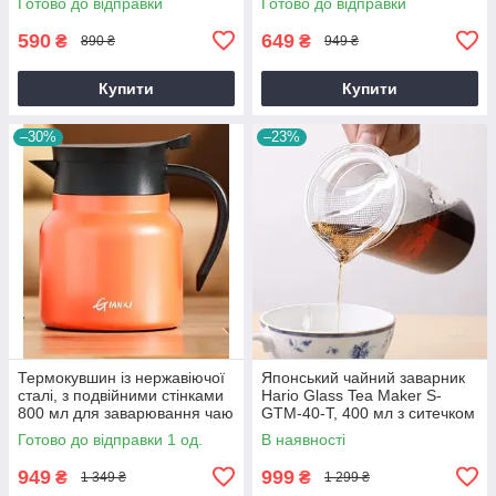
Готово до відправки
Готово до відправки
кавоварки
кавоварки
590
649
₴
₴
890 ₴
949 ₴
Купити
Купити
–30%
–23%
Термокувшин із нержавіючої
Японський чайний заварник
сталі, з подвійними стінками
Hario Glass Tea Maker S-
800 мл для заварювання чаю
GTM-40-T, 400 мл з ситечком
Помаранчевий
Готово до відправки 1 од.
В наявності
949
999
₴
₴
1 349 ₴
1 299 ₴