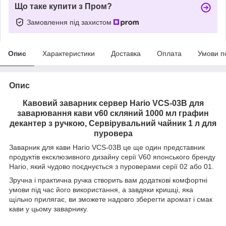
Що таке купити з Пром?
Замовлення під захистом
Опис
Характеристики
Доставка
Оплата
Умови п
Опис
Кавовий заварник сервер Hario VCS-03B для
заварювання кави v60 скляний 1000 мл графин
декантер з ручкою, Сервірувальний чайник 1 л для
пуровера
Заварник для кави Hario VCS-03B це ще один представник
продуктів ексклюзивного дизайну серії V60 японського бренду
Hario, який чудово поєднується з пуроверами серії 02 або 01.
Зручна і практична ручка створить вам додаткові комфортні
умови під час його використання, а завдяки кришці, яка
щільно прилягає, ви зможете надовго зберегти аромат і смак
кави у цьому заварнику.