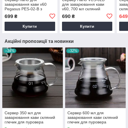
заварювання кави v60
для заварювання кави
зава
Pegasus PES-02-B з
v60, 700 мл скляний
скля
термостійкого скла, з
кувшин сервірувальний
пуро
699
690
649
₴
₴
ручкою заварник кавовий
для кавоварки c кришкою
ручк
Купити
Купити
Акційні пропозиції та новинки
–34%
–32%
Сервер 350 мл для
Сервер 600 мл для
заварювання кави скляний
заварювання кави скляний
глечик для пуровера
глечик для пуровера
заварник з ручкою для
заварник з ручкою для