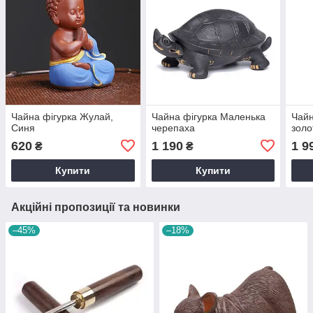
Чайна фігурка Жулай,
Чайна фігурка Маленька
Чайн
Синя
черепаха
золо
620
1 190
1 9
₴
₴
Купити
Купити
Акційні пропозиції та новинки
–45%
–18%