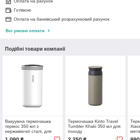
Оплата на рахунок
Готівкою
Оплата на банківський розрахунковий рахунок
Всі умови оплати
Подібні товари компанії
Вакуумна термочашка
Термочашка Kinto Travel
Тер
термос 350 мл з
Tumbler Khaki 350 мл для
Xiao
нержавіючої сталі, для
походу
мета
кави та чаю, для авто,
кави
1 090
2 250
990
₴
₴