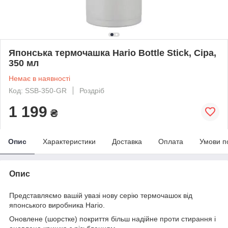
Японська термочашка Hario Bottle Stick, Сіра,
350 мл
Немає в наявності
Код: SSB-350-GR
Роздріб
1 199
₴
Опис
Характеристики
Доставка
Оплата
Умови п
Опис
Представляємо вашій увазі нову серію термочашок від
японського виробника Hario.
Оновлене (шорстке) покриття більш надійне проти стирання і