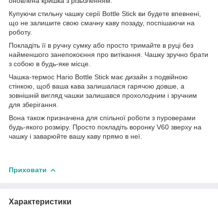
оновлена кришка з різьбленням.
Купуючи стильну чашку серії Bottle Stick ви будете впевнені,
що не залишите свою смачну каву позаду, поспішаючи на
роботу.
Покладіть її в ручну сумку або просто тримайте в руці без
найменшого занепокоєння про витікання. Чашку зручно брати
з собою в будь-яке місце.
Чашка-термос Hario Bottle Stick має дизайн з подвійною
стінкою, щоб ваша кава залишалася гарячою довше, а
зовнішній вигляд чашки залишався прохолодним і зручним
для зберігання.
Вона також призначена для спільної роботи з пуроверами
будь-якого розміру. Просто покладіть воронку V60 зверху на
чашку і заварюйте вашу каву прямо в неї.
Приховати
Характеристики