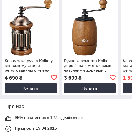
Кавомолка ручна Kalita у
Ручна кавомолка Kalita
Каво
вінтажному стилі з
дерев'яна з металевими
мета
регулюванням ступеня
чавунними жорнами у
регу
помелу, з чавунними
вінтажному стилі,
пом
4 690
3 690
1 5
₴
₴
жорнами, японська
сферична
алюм
меха
Купити
Купити
грін
Про нас
95% позитивних з 127 відгуків за рік
Працює з 15.04.2015