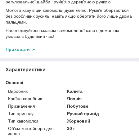
регулювальної шайби і руків'я з дерев'яною ручкою
Молоти каву в цій кавомолці дуже легко. Руків'я обертається
без особливих зусиль, навіть якщо обертати його лише двома
пальцями.
Насолоджуйтеся смаком свіжомеленої кави в домашніх
умовах в будь-який час!
Приховати
Характеристики
Основні
Виробник
Калита
Країна виробник
Японія
Призначення
Побутове
Тип приводу
Ручний привід
Тип кавомолки
Жорновий
Об'єм контейнера для
30 г
зерен