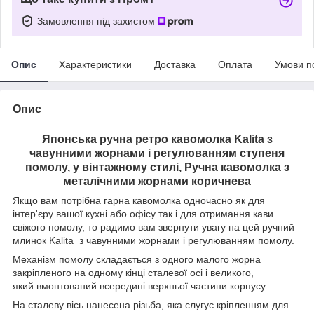
Замовлення під захистом
Опис
Характеристики
Доставка
Оплата
Умови п
Опис
Японська ручна ретро кавомолка Kalita з
чавунними жорнами і регулюванням ступеня
помолу, у вінтажному стилі, Ручна кавомолка з
металічними жорнами коричнева
Якщо вам потрібна гарна кавомолка одночасно як для
інтер'єру вашої кухні або офісу так і для отримання кави
свіжого помолу, то радимо вам звернути увагу на цей ручний
млинок Kalita з чавунними жорнами і регулюванням помолу.
Механізм помолу складається з одного малого жорна
закріпленого на одному кінці сталевої осі і великого,
який вмонтований всередині верхньої частини корпусу.
На сталеву вісь нанесена різьба, яка слугує кріпленням для