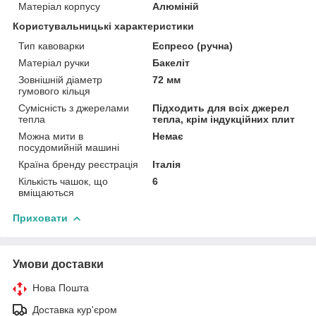
Матеріал корпусу
Алюміній
Користувальницькі характеристики
Тип кавоварки
Еспресо (ручна)
Матеріал ручки
Бакеліт
Зовнішній діаметр
72 мм
гумового кільця
Сумісність з джерелами
Підходить для всіх джерел
тепла
тепла, крім індукційних плит
Можна мити в
Немає
посудомийній машині
Країна бренду реєстрація
Італія
Кількість чашок, що
6
вміщаються
Приховати
Умови доставки
Нова Пошта
Доставка кур'єром