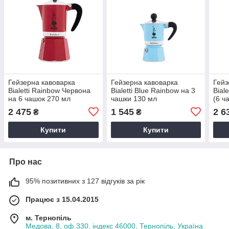
Гейзерна кавоварка
Гейзерна кавоварка
Гейз
Bialetti Rainbow Червона
Bialetti Blue Rainbow на 3
Bial
на 6 чашок 270 мл
чашки 130 мл
(6 ч
2 475
1 545
2 6
₴
₴
Купити
Купити
Про нас
95% позитивних з 127 відгуків за рік
Працює з 15.04.2015
м. Тернопіль
Медова, 8, оф.330, індекс 46000, Тернопіль, Україна