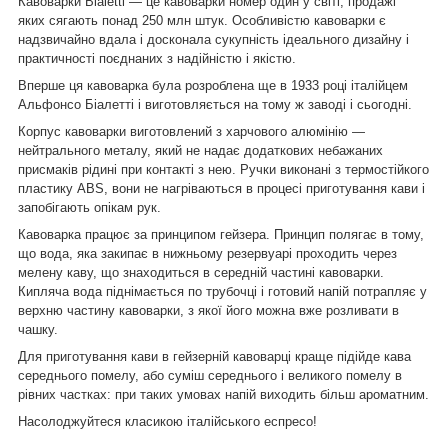
Кавоварки Bialetti ― це кавоварки номер один у світі, продажі
яких сягають понад 250 млн штук. Особливістю кавоварки є
надзвичайно вдала і досконала сукупність ідеального дизайну і
практичності поєднаних з надійністю і якістю.
Вперше ця кавоварка була розроблена ще в 1933 році італійцем
Альфонсо Біалетті і виготовляється на тому ж заводі і сьогодні.
Корпус кавоварки виготовлений з харчового алюмінію ―
нейтрального металу, який не надає додаткових небажаних
присмаків рідині при контакті з нею. Ручки виконані з термостійкого
пластику ABS, вони не нагріваються в процесі приготування кави і
запобігають опікам рук.
Кавоварка працює за принципом гейзера. Принцип полягає в тому,
що вода, яка закипає в нижньому резервуарі проходить через
мелену каву, що знаходиться в середній частині кавоварки.
Кипляча вода піднімається по трубочці і готовий напій потрапляє у
верхню частину кавоварки, з якої його можна вже розливати в
чашку.
Для приготування кави в гейзерній кавоварці краще підійде кава
середнього помелу, або суміш середнього і великого помелу в
рівних частках: при таких умовах напій виходить більш ароматним.
Насолоджуйтеся класикою італійського еспресо!