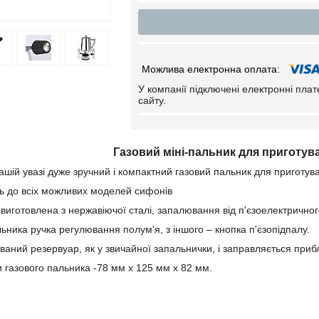
У компанії підключені електронні пла
сайту.
Газовий міні-пальник для приготув
шій увазі дуже зручний і компактний газовий пальник для приготува
ь до всіх можливих моделей сифонів
виготовлена з нержавіючої сталі, запалювання від п'єзоелектрично
ьника ручка регулювання полум'я, з іншого – кнопка п'єзопідпалу.
ваний резервуар, як у звичайної запальнички, і заправляється приб
и газового пальника -78 мм х 125 мм х 82 мм.