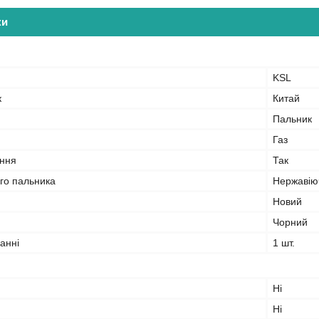
ки
KSL
к
Китай
Пальник
Газ
ання
Так
го пальника
Нержавію
Новий
Чорний
ванні
1 шт.
Ні
Ні