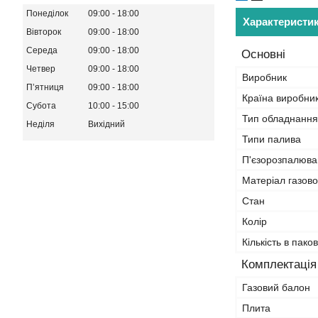
Понеділок
09:00
18:00
Характеристи
Вівторок
09:00
18:00
Середа
09:00
18:00
Основні
Четвер
09:00
18:00
Виробник
Пʼятниця
09:00
18:00
Країна виробни
Субота
10:00
15:00
Тип обладнання
Неділя
Вихідний
Типи палива
П'єзорозпалюв
Матеріал газово
Стан
Колір
Кількість в пако
Комплектація
Газовий балон
Плита