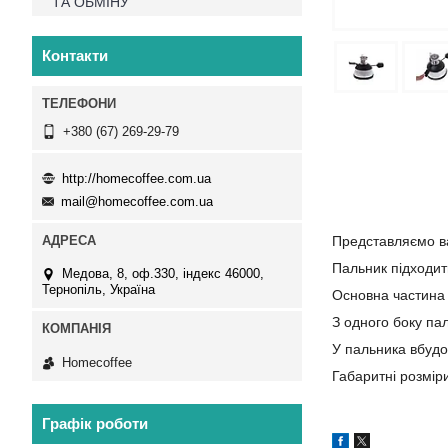
ТА ОБМІНУ
Контакти
+380 (67) 269-29-79
http://homecoffee.com.ua
mail@homecoffee.com.ua
Представляємо ва
Пальник підходит
Медова, 8, оф.330, індекс 46000,
Тернопіль, Україна
Основна частина 
З одного боку пал
У пальника вбудо
Homecoffee
Габаритні розмір
Графік роботи