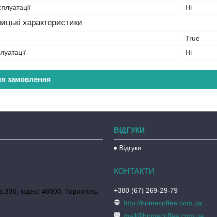
сплуатації
Ні
ицькі характеристики
True
плуатації
Ні
ля замовлення
ВІДГУКИ
Відгуки
+380 (67) 269-29-79
ф.330, індекс 46000, Тернопіль,
http://homecoffee.com.ua
mail@homecoffee.com.ua