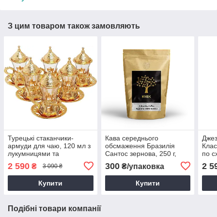
З цим товаром також замовляють
Турецькі стаканчики-
Кава середнього
Джез
армуди для чаю, 120 мл з
обсмаження Бразилія
Клас
лукумницями та
Сантос зернова, 250 г,
по с
блюдцями з ручками
арабіка, смажена
плит
2 590
300
2 5
₴
₴/упаковка
3 090 ₴
Купити
Купити
Подібні товари компанії