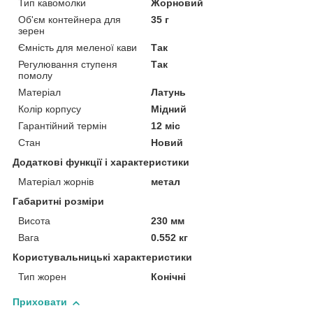
Тип кавомолки
Жорновий
Об'єм контейнера для
35 г
зерен
Ємність для меленої кави
Так
Регулювання ступеня
Так
помолу
Матеріал
Латунь
Колір корпусу
Мідний
Гарантійний термін
12 міс
Стан
Новий
Додаткові функції і характеристики
Матеріал жорнів
метал
Габаритні розміри
Висота
230 мм
Вага
0.552 кг
Користувальницькі характеристики
Тип жорен
Конічні
Приховати