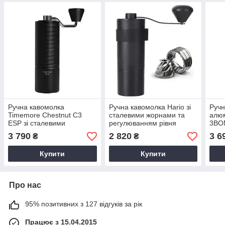
Ручна кавомолка
Ручна кавомолка Hario зі
Ручн
Timemore Chestnut C3
сталевими жорнами та
алю
ESP зі сталевими
регулюванням рівня
3BOM
конічними жорнами та
помолу, портативна
стал
3 790
2 820
3 6
₴
₴
регулюванням помолу
побутова, для кави
меха
алюмінієва механічна
регу
Купити
Купити
фірмова
пом
Про нас
95% позитивних з 127 відгуків за рік
Працює з 15.04.2015