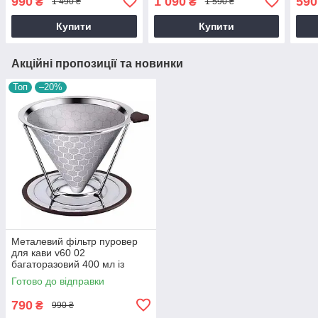
990
1 090
590
₴
₴
1 490 ₴
1 590 ₴
фільтром 400 мл для
фільтром пуровер chemex
філь
ручного заварювання
кавоварка
криш
Купити
Купити
Акційні пропозиції та новинки
Топ
–20%
Металевий фільтр пуровер
для кави v60 02
багаторазовий 400 мл із
нержавіючої сталі
Готово до відправки
790
₴
990 ₴