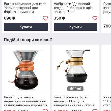
Ваги з таймером для кави
Набір кави "Дріпневий
Руч
Yieriy електронні для
тиждень" Мелена в дріп
каво
баріста, з гумовим
пакетах 7 шт
регу
ковриком, кавові настільні
помо
690
350
₴
₴
для кав'ярні
жорн
стал
790
Купити
Купити
Подібні товари компанії
Кемекс для кави з
Багаторазовий фільтр
Чайн
дерев'яними елементами
кемекс 400 мл для
350 
кавник заварник пуровер з
заварювання кави скло з
стал
металевим багаторазовим
металевим багаторазовим
носи