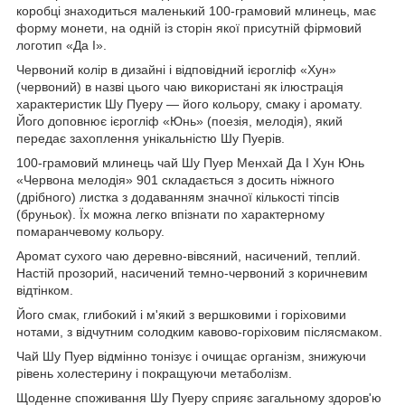
коробці знаходиться маленький 100-грамовий млинець, має
форму монети, на одній із сторін якої присутній фірмовий
логотип «Да І».
Червоний колір в дизайні і відповідний ієрогліф «Хун»
(червоний) в назві цього чаю використані як ілюстрація
характеристик Шу Пуеру — його кольору, смаку і аромату.
Його доповнює ієрогліф «Юнь» (поезія, мелодія), який
передає захоплення унікальністю Шу Пуерів.
100-грамовий млинець чай Шу Пуер Менхай Да І Хун Юнь
«Червона мелодія» 901 складається з досить ніжного
(дрібного) листка з додаванням значної кількості тіпсів
(бруньок). Їх можна легко впізнати по характерному
помаранчевому кольору.
Аромат сухого чаю деревно-вівсяний, насичений, теплий.
Настій прозорий, насичений темно-червоний з коричневим
відтінком.
Його смак, глибокий і м'який з вершковими і горіховими
нотами, з відчутним солодким кавово-горіховим післясмаком.
Чай Шу Пуер відмінно тонізує і очищає організм, знижуючи
рівень холестерину і покращуючи метаболізм.
Щоденне споживання Шу Пуеру сприяє загальному здоров'ю