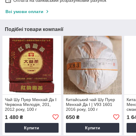
Оплата на банківський розрахунковий рахунок
Всі умови оплати
Подібні товари компанії
Чай Шу Пуер Менхай Да І
Китайський чай Шу Пуер
Кита
Червона Мелодія, 201,
Менхай Да І | V93 1601
Менх
2012 року, 100 г
2016 року, 100 г
смак
г
1 480
650
1 6
₴
₴
Купити
Купити