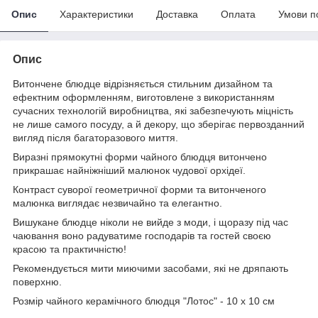
Опис
Характеристики
Доставка
Оплата
Умови п
Опис
Витончене блюдце відрізняється стильним дизайном та
ефектним оформленням, виготовлене з використанням
сучасних технологій виробництва, які забезпечують міцність
не лише самого посуду, а й декору, що зберігає первозданний
вигляд після багаторазового миття.
Виразні прямокутні форми чайного блюдця витончено
прикрашає найніжніший малюнок чудової орхідеї.
Контраст суворої геометричної форми та витонченого
малюнка виглядає незвичайно та елегантно.
Вишукане блюдце ніколи не вийде з моди, і щоразу під час
чаювання воно радуватиме господарів та гостей своєю
красою та практичністю!
Рекомендується мити миючими засобами, які не дряпають
поверхню.
Розмір чайного керамічного блюдця "Лотос" - 10 х 10 см