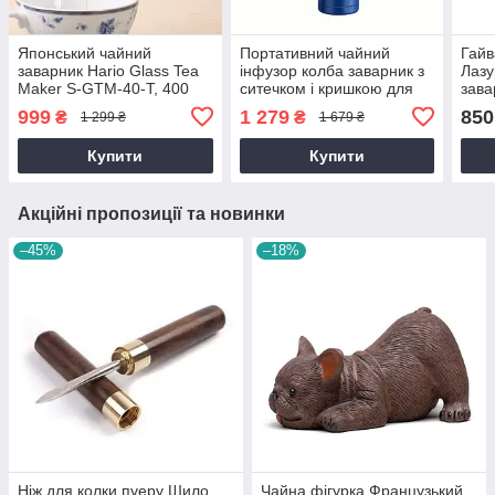
Японський чайний
Портативний чайний
Гайв
заварник Hario Glass Tea
інфузор колба заварник з
Лазу
Maker S-GTM-40-T, 400
ситечком і кришкою для
зава
мл з ситечком
заварювання чаю скляний
чаю 
999
1 279
850
₴
₴
1 299 ₴
1 679 ₴
500 мл
цере
Купити
Купити
Акційні пропозиції та новинки
–45%
–18%
Ніж для колки пуеру Шило
Чайна фігурка Французький