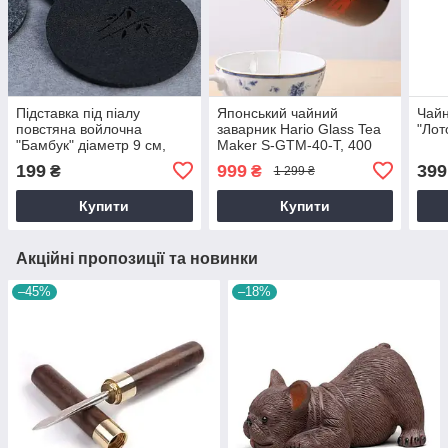
Підставка під піалу
Японський чайний
Чайн
повстяна войлочна
заварник Hario Glass Tea
"Лот
"Бамбук" діаметр 9 см,
Maker S-GTM-40-T, 400
для китайської чайної
мл з ситечком
199
999
399
₴
₴
1 299 ₴
церемонії
Купити
Купити
Акційні пропозиції та новинки
–45%
–18%