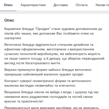
Опис
Характеристики
Доставка
Оплата
Умови п
Опис
Керамічне блюдце "Орхідея" стане чудовим доповненням до
піалів або чашок, яке допоможе Вас позбавити плям на
скатертині.
Витончене блюдце відрізняється стильним дизайном та
ефектним оформленням, виготовлене з використанням
сучасних технологій виробництва, які забезпечують міцність
не лише самого посуду, а й декору, що зберігає первозданний
вигляд після багаторазового миття.
Виразні прямокутні форми чайного блюдця витончено
прикрашає найніжніший малюнок чудової орхідеї.
Контраст суворої геометричної форми та витонченого
малюнка виглядає незвичайно та елегантно.
Вишукане блюдце ніколи не вийде з моди, і щоразу під час
чаювання воно радуватиме господарів та гостей своєю
красою та практичністю!
Рекомендується мити миючими засобами, які не дряпають