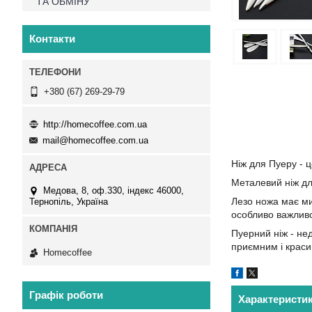
ТА ОБМІНУ
Контакти
+380 (67) 269-29-79
http://homecoffee.com.ua
mail@homecoffee.com.ua
Ніж для Пуеру - 
Металевий ніж дл
Медова, 8, оф.330, індекс 46000,
Лезо ножа має ми
Тернопіль, Україна
особливо важливо
Пуерний ніж - не
приємним і краси
Homecoffee
Графік роботи
Характеристи