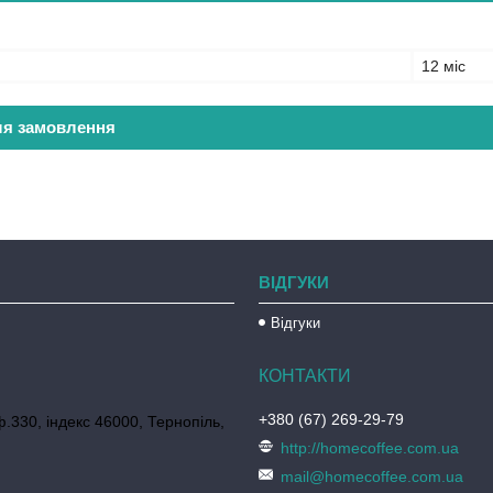
12 міс
ля замовлення
ВІДГУКИ
Відгуки
+380 (67) 269-29-79
ф.330, індекс 46000, Тернопіль,
http://homecoffee.com.ua
mail@homecoffee.com.ua