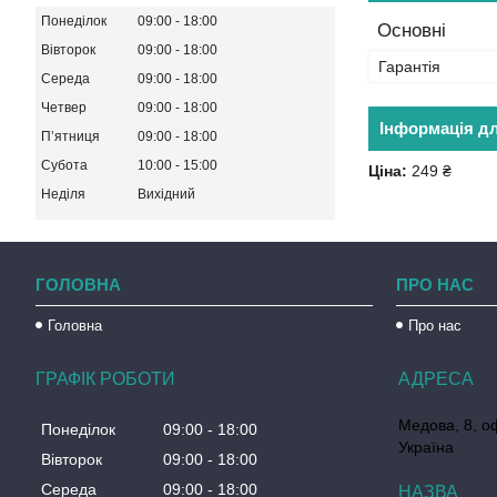
Понеділок
09:00
18:00
Основні
Вівторок
09:00
18:00
Гарантія
Середа
09:00
18:00
Четвер
09:00
18:00
Інформація д
Пʼятниця
09:00
18:00
Субота
10:00
15:00
Ціна:
249 ₴
Неділя
Вихідний
ГОЛОВНА
ПРО НАС
Головна
Про нас
ГРАФІК РОБОТИ
Медова, 8, о
Понеділок
09:00
18:00
Україна
Вівторок
09:00
18:00
Середа
09:00
18:00