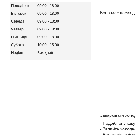
Понеділок
09:00
18:00
Вона має носик дл
Вівторок
09:00
18:00
Середа
09:00
18:00
Четвер
09:00
18:00
Пʼятниця
09:00
18:00
Субота
10:00
15:00
Неділя
Вихідний
Заварювати холод
- Подрібнену ка
- Залийте холод
- Встановіть зні