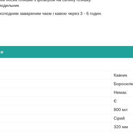
олодильник
олодним завареним чаєм і кавою через 3 - 6 годин.
ки
Кавник
Боросилік
Немає
Є
800 мл
Сірий
320 мм