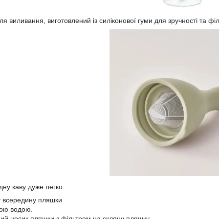
я виливання, виготовлений із силіконової гуми для зручності та філ
ну каву дуже легко:
ву всередину пляшки
ною водою.
мний носик пляшки з фільтром на скляну пляшку