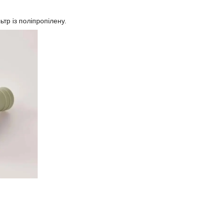
ьтр із поліпропілену.