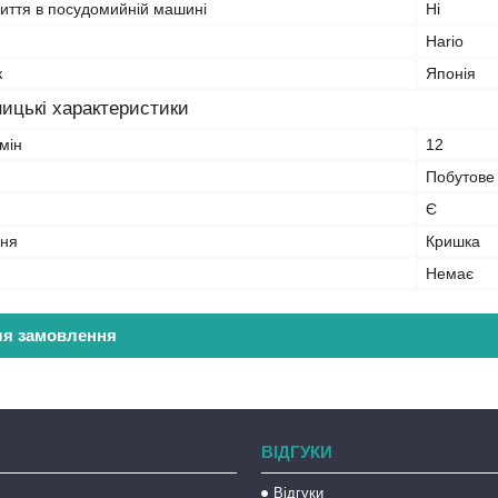
миття в посудомийній машині
Ні
Hario
к
Японія
ицькі характеристики
мін
12
Побутове
Є
ння
Кришка
Немає
ля замовлення
ВІДГУКИ
Відгуки