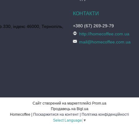
+380 (67) 269-29-79
ф.330, індекс 46000, Тернопіль,
http://homecoffee.com.ua
mail@homecoffee.com.ua
Сайт створений на маркетплейсі
Prom.ua
Продавець на Bigl.ua
Homecoffee |
Поскаржитися на контент
|
Політика конфіденційності
Select Language
▼