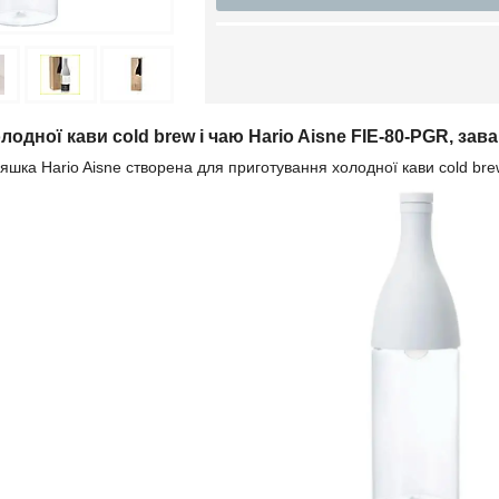
одної кави cold brew і чаю Hario Aisne FIE-80-PGR, зава
шка Hario Aisne створена для приготування холодної кави cold bre