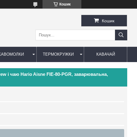
Кошик
Кошик
КАВОМОЛКИ
ТЕРМОКРУЖКИ
КАВАЧАЙ
ew і чаю Hario Aisne FIE-80-PGR, заварювальна,