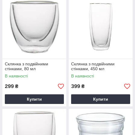
боросилікатного скла, яке виділяється дуже високою
зносостійкістю і міцністю
- зовнішня стінка склянки не нагрівається, тому що між
стінками є прошарок повітря. Напій нагріває або охолоджує
внутрішню стінку, а повітря протидіє нагріванню або
охолодженню зовнішньої. Тим самим температура навіть
сильно холодних або гарячих напоїв буде непомітною для
пальців рук
- характеризуються хорошими термостійкими якостями,
протягом тривалого часу утримує температуру налитого в
Склянка з подвійними
Склянка з подвійними
нього напою
стінками, 80 мл
стінками, 450 мл
В наявності
В наявності
299
399
₴
₴
Купити
Купити