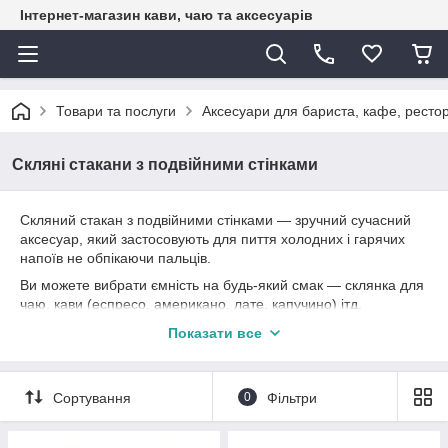
Інтернет-магазин кави, чаю та аксесуарів
Товари та послуги
Аксесуари для бариста, кафе, рестор
Скляні стакани з подвійними стінками
Скляний стакан з подвійними стінками — зручний сучасний
аксесуар, який застосовують для пиття холодних і гарячих
напоїв не обпікаючи пальців.
Ви можете вибрати ємність на будь-який смак — склянка для
чаю, кави (еспресо, американо, лате, капучино) ітд.
Особливості та переваги скляного стакана з подвійними
Показати все
стінками (дном):
- виглядають красиво, вишукано, стильно та елегантно.
Прозорість скла дає можливість милуватися красою налитого
Сортування
0
Фільтри
напою.
- виготовляються за сучасною технологією з надміцного