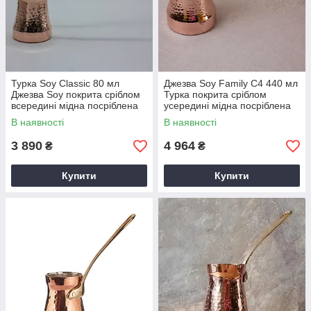
Турка Soy Classic 80 мл
Джезва Soy Family C4 440 мл
Джезва Soy покрита сріблом
Турка покрита сріблом
всередині мідна посріблена
усередині мідна посріблена
для кави по східному
В наявності
В наявності
3 890
4 964
₴
₴
Купити
Купити