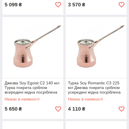
5 099
3 570
₴
₴
Джезва Soy Egoist С2 140 мл
Турка Soy Romantic C3 225
Турка покрита сріблом
мл Джезва покрита сріблом
всередині мідна посріблена
усередині мідна посріблена
для кави по східному
для кави по східному
Немає в наявності
Немає в наявності
5 650
4 110
₴
₴