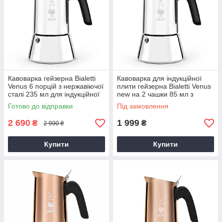
Кавоварка гейзерна Bialetti
Кавоварка для індукційної
Venus 6 порцій з нержавіючої
плити гейзерна Bialetti Venus
сталі 235 мл для індукційної
new на 2 чашки 85 мл з
плити побутова
нержавійки для приготування
Готово до відправки
Під замовлення
кави
2 690
1 999
₴
₴
2 990 ₴
Купити
Купити