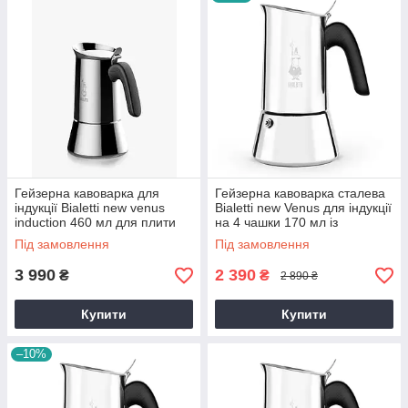
Гейзерна кавоварка для
Гейзерна кавоварка сталева
індукції Bialetti new venus
Bialetti new Venus для індукції
induction 460 мл для плити
на 4 чашки 170 мл із
на 10 чашок із нержавійки
нержавійки для газової плити
Під замовлення
Під замовлення
3 990
2 390
₴
₴
2 890 ₴
Купити
Купити
–10%