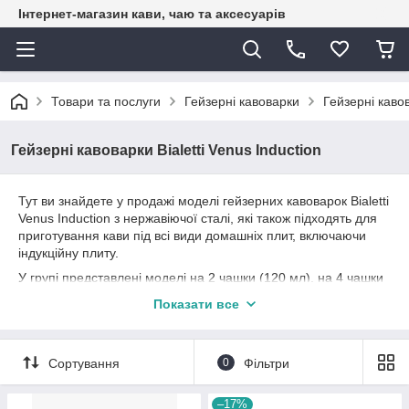
Інтернет-магазин кави, чаю та аксесуарів
Товари та послуги
Гейзерні кавоварки
Гейзерні кавов
Гейзерні кавоварки Bialetti Venus Induction
Тут ви знайдете у продажі моделі гейзерних кавоварок Bialetti
Venus Induction з нержавіючої сталі, які також підходять для
приготування кави під всі види домашніх плит, включаючи
індукційну плиту.
У групі представлені моделі на 2 чашки (120 мл), на 4 чашки
(200 мл), на 6 чашок (300 мл) і на 10 чашок (600 мл)
Показати все
Сортування
0
Фільтри
–17%