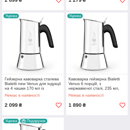
2 899
1 279
₴
₴
Уценка
Уценка
Гейзерна кавоварка сталева
Кавоварка гейзерна Bialetti
Bialetti new Venus для індукції
Venus 6 порцій, з
на 4 чашки 170 мл із
нержавіючої сталі, 235 мл,
нержавійки для газової плити
для індукційної плити,
Немає в наявності
Немає в наявності
побутова
2 099
1 890
₴
₴
Уценка
Подарунок