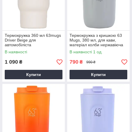
Термокружка 360 мл 63mugs
Термокружка з кришкою 63
Driver Beige для
Mugs, 380 мл, для кави,
автомобіліста
матеріал колби нержавіюча
сталь, Сіра, Термокружка в
В наявності
В наявності 1 од.
машину
1 090
790
₴
₴
990 ₴
Купити
Купити