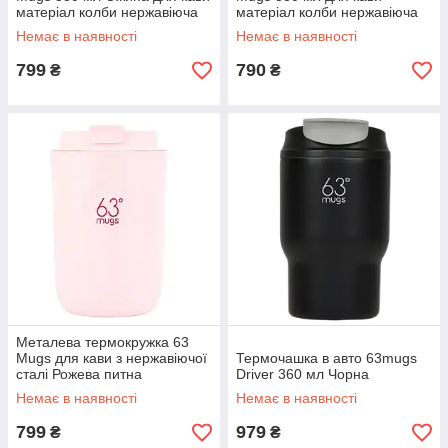
матеріал колби нержавіюча
матеріал колби нержавіюча
сталь в машину із нержавійки
сталь Чорна в машину із
Немає в наявності
Немає в наявності
нержавійки
799
790
₴
₴
Металева термокружка 63
Mugs для кави з нержавіючої
Термочашка в авто 63mugs
сталі Рожева питна
Driver 360 мл Чорна
Термочашка
Немає в наявності
Немає в наявності
799
979
₴
₴