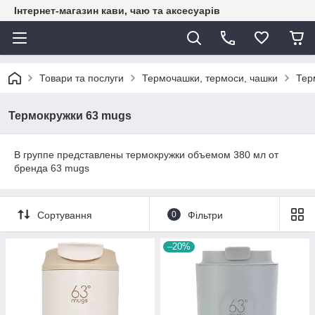
Інтернет-магазин кави, чаю та аксесуарів
Товари та послуги
Термочашки, термоси, чашки
Тер
Термокружки 63 mugs
В группе представлены термокружки объемом 380 мл от
бренда 63 mugs
Сортування
0
Фільтри
–20%