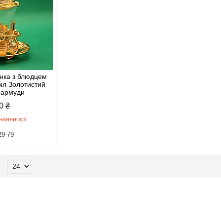
янка з блюдцем
мл Золотистий
-армуди
0 ₴
наявності
29-79