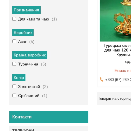
Призначення
Для кави та чаю
1
Виробник
Acar
5
Турецька скл
для чаю 120 
Кружки
Країна виробник
99
Туреччина
5
Немає в 
Колір
+380 (67) 269-
Золотистий
2
Сріблястий
1
Контакти