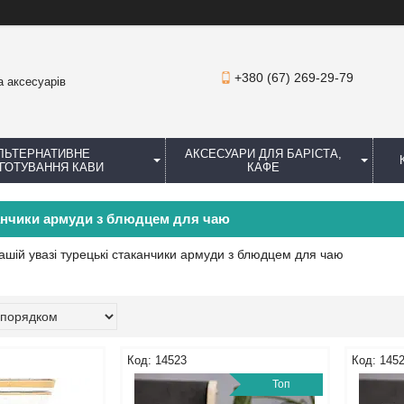
+380 (67) 269-29-79
а аксесуарів
ЛЬТЕРНАТИВНЕ
АКСЕСУАРИ ДЛЯ БАРІСТА,
ГОТУВАННЯ КАВИ
КАФЕ
канчики армуди з блюдцем для чаю
шій увазі турецькі стаканчики армуди з блюдцем для чаю
14523
145
Топ