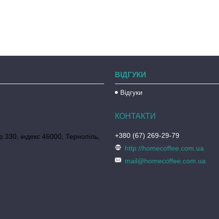
ВІДГУКИ
Відгуки
+380 (67) 269-29-79
ф.330, індекс 46000, Тернопіль,
http://homecoffee.com.ua
mail@homecoffee.com.ua