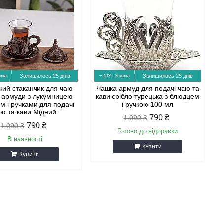
–28%
Залишилось 25 днів
Залишилось 25 днів
кий стаканчик для чаю
Чашка армуд для подачі чаю та
 армуди з лукумницею
кави срібло турецька з блюдцем
м і ручками для подачі
і ручкою 100 мл
аю та кави Мідний
790 ₴
1 090 ₴
790 ₴
1 090 ₴
Готово до відправки
В наявності
Купити
Купити