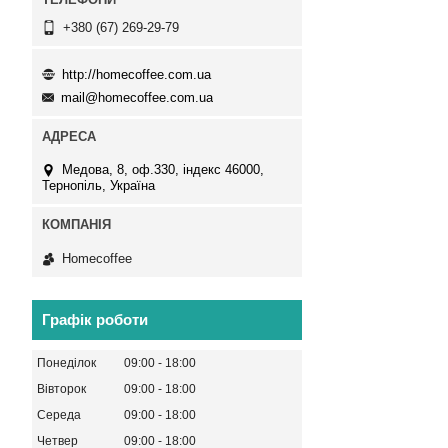
+380 (67) 269-29-79
http://homecoffee.com.ua
mail@homecoffee.com.ua
Медова, 8, оф.330, індекс 46000,
Тернопіль, Україна
Homecoffee
Графік роботи
Понеділок
09:00
18:00
Вівторок
09:00
18:00
Середа
09:00
18:00
Четвер
09:00
18:00