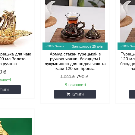
–28%
–28%
Залишилось 25 днів
урецька для чаю
Армуд стакан турецький з
Турець
00 мл Золото
ручкою чашки, блюдцем і
120 мл
 з ручкою
лукумницею для подачі чаю та
блюдце
кави 120 мл Бронза
ч
0 ₴
790 ₴
1 090 ₴
вності
В наявності
упити
Купити