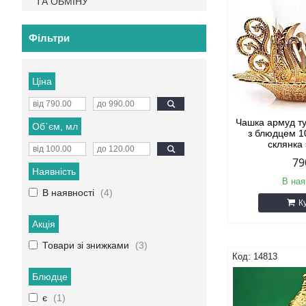
ТА ОБМІНУ
Фільтри
Ціна
Чашка армуд т
Об`єм, мл
з блюдцем 1
склянка
79
Наявність
В ная
В наявності
4
К
Акція
Товари зі знижками
3
14813
Блюдце
є
1