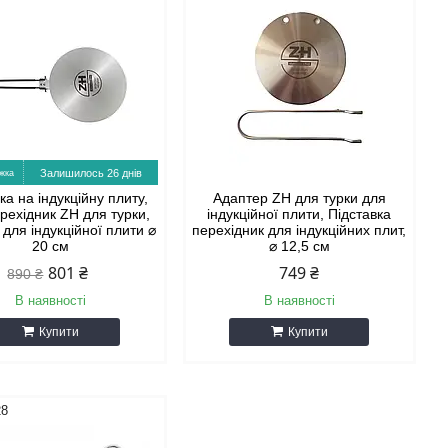
Залишилось 26 днів
а на індукційну плиту,
Адаптер ZH для турки для
рехідник ZH для турки,
індукційної плити, Підставка
для індукційної плити ⌀
перехідник для індукційних плит,
20 см
⌀ 12,5 см
801 ₴
749 ₴
890 ₴
В наявності
В наявності
Купити
Купити
28