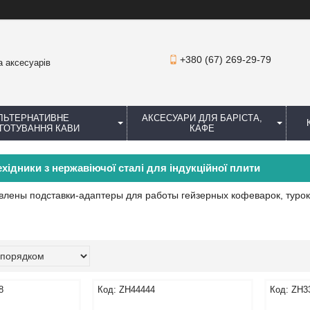
+380 (67) 269-29-79
а аксесуарів
ЛЬТЕРНАТИВНЕ
АКСЕСУАРИ ДЛЯ БАРІСТА,
ГОТУВАННЯ КАВИ
КАФЕ
хідники з нержавіючої сталі для індукційної плити
влены подставки-адаптеры для работы гейзерных кофеварок, туро
8
ZH44444
ZH3