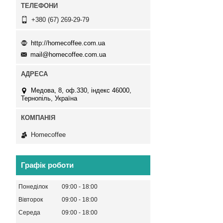
+380 (67) 269-29-79
http://homecoffee.com.ua
mail@homecoffee.com.ua
Медова, 8, оф.330, індекс 46000,
Тернопіль, Україна
Homecoffee
Графік роботи
Понеділок
09:00
18:00
Вівторок
09:00
18:00
Середа
09:00
18:00