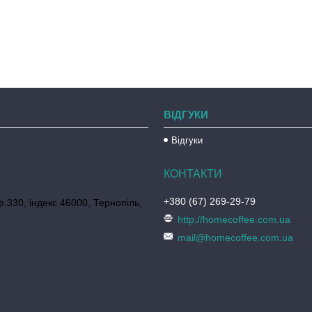
ВІДГУКИ
Відгуки
+380 (67) 269-29-79
ф.330, індекс 46000, Тернопіль,
http://homecoffee.com.ua
mail@homecoffee.com.ua