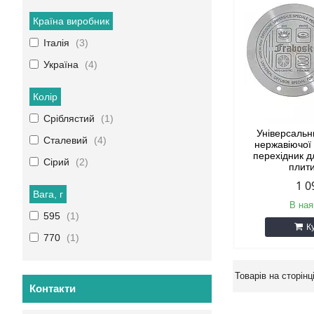
Країна виробник
Італія
3
Україна
4
Колір
Сріблястий
1
Універсальн
Сталевий
4
нержавіючої 
перехідник д
Сірий
2
плит
1 0
Вага, г
В ная
595
1
К
770
1
Контакти