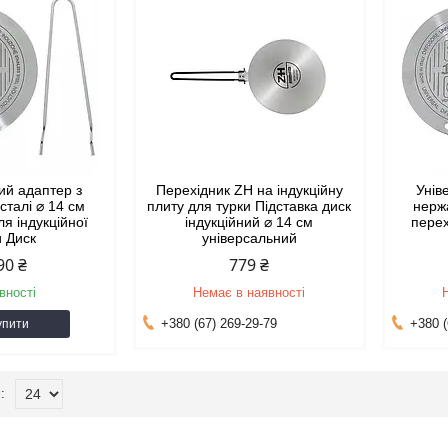
ий адаптер з
Перехідник ZH на індукційну
Унів
сталі ⌀ 14 см
плиту для турки Підставка диск
нержа
ля індукційної
індукційний ⌀ 14 см
перех
и Диск
універсальний
90 ₴
779 ₴
вності
Немає в наявності
+380 (67) 269-29-79
+380 (
упити