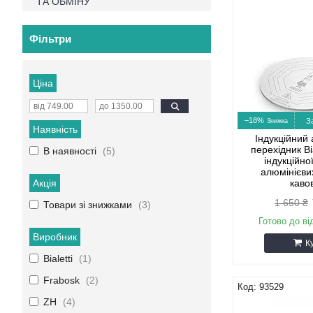
ТА ОБМІНУ
Фільтри
Ціна
–18%
З
Наявність
Індукційний
перехідник Bi
В наявності
5
індукційно
алюмінієви
Акція
каво
1 650 ₴
Товари зі знижками
3
Готово до ві
Виробник
К
Bialetti
1
Frabosk
2
93529
ZH
4