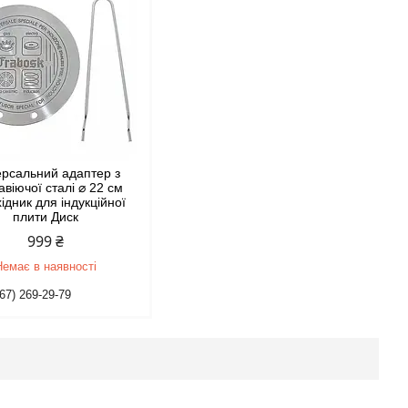
ерсальний адаптер з
віючої сталі ⌀ 22 см
ідник для індукційної
плити Диск
999 ₴
Немає в наявності
67) 269-29-79