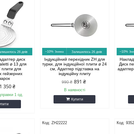
–10%
–10%
алишилось 26 днів
Залишилось 26 днів
 адаптер диск
Індукційний перехідник ZH для
Накладк
aletti ⌀ 13 для
турки, для індукційної плити ⌀ 24
Диск пе
ї плити для
см, Адаптер підставка на
адаптер 
х гейзерних
індукційну плиту
варок
891 ₴
990 ₴
1 350 ₴
В наявності
дправки 1 од.
Купити
упити
ZH22222
935