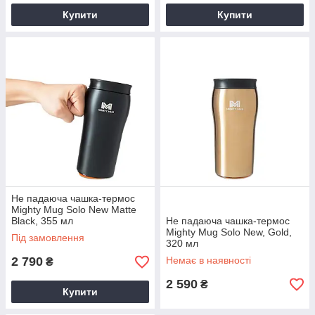
Купити
Купити
Не падаюча чашка-термос
Mighty Mug Solo New Matte
Black, 355 мл
Не падаюча чашка-термос
Mighty Mug Solo New, Gold,
Під замовлення
320 мл
2 790
Немає в наявності
₴
2 590
₴
Купити