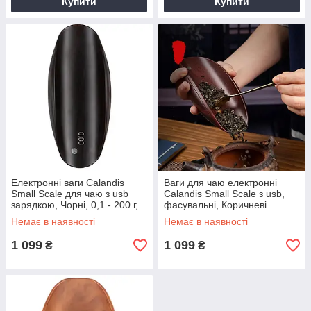
Купити
Купити
Електронні ваги Calandis
Ваги для чаю електронні
Small Scale для чаю з usb
Сalandis Small Scale з usb,
зарядкою, Чорні, 0,1 - 200 г,
фасувальні, Коричневі
фасувальні, з акумулятором
Немає в наявності
Немає в наявності
1 099
1 099
₴
₴