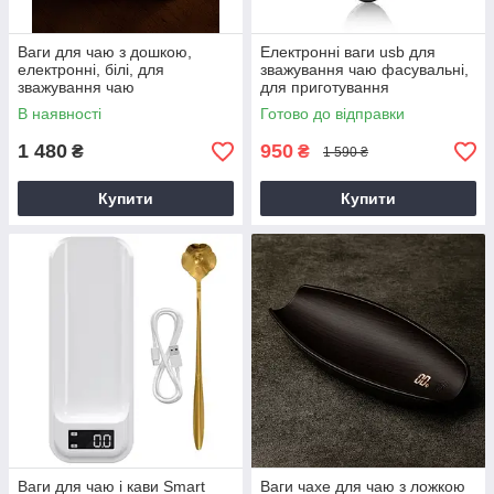
Ваги для чаю з дошкою,
Електронні ваги usb для
електронні, білі, для
зважування чаю фасувальні,
зважування чаю
для приготування
китайського чаю, Чорні
В наявності
Готово до відправки
1 480
950
₴
₴
1 590 ₴
Купити
Купити
Ваги для чаю і кави Smart
Ваги чахе для чаю з ложкою