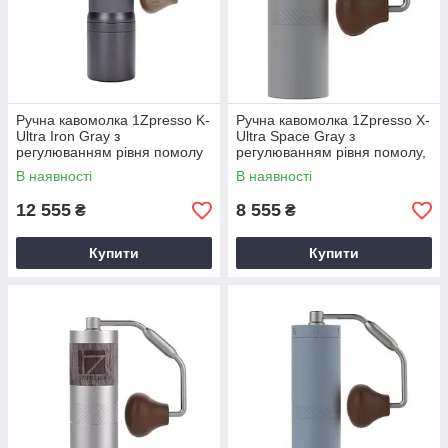
Ручна кавомолка 1Zpresso K-
Ручна кавомолка 1Zpresso X-
Ultra Iron Gray з
Ultra Space Gray з
регулюванням рівня помолу
регулюванням рівня помолу,
з конічними сталевими
з металічними конічними
В наявності
В наявності
жорнами алюмінієва
жорнами
12 555
8 555
₴
₴
Купити
Купити