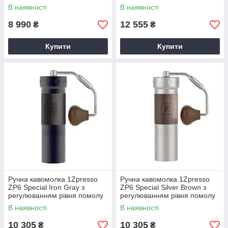
з металічними конічними
з конічними сталевими
В наявності
В наявності
жорнами
жорнами алюмінієва
8 990
12 555
₴
₴
Купити
Купити
Ручна кавомолка 1Zpresso
Ручна кавомолка 1Zpresso
ZP6 Special Iron Gray з
ZP6 Special Silver Brown з
регулюванням рівня помолу
регулюванням рівня помолу
з конічними сталевими
з конічними сталевими
В наявності
В наявності
жорнами алюмінієва
жорнами алюмінієва
10 305
10 305
₴
₴