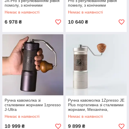
JX-Pro з регулюванням рівня
Pro з регулюванням рівня
помолу, з конічними
помелу, з конічними
жерновами
жерновами
Немає в наявності
Немає в наявності
6 978
10 640
₴
₴
Ручна кавомолка зі
Ручна кавомолка 1Zpresso JE
сталевими жорнами 1zpresso
Plus портативна зі сталевими
J-Ultra
жорнами, Механічна,
фірмова для кави
Немає в наявності
Немає в наявності
10 999
9 899
₴
₴