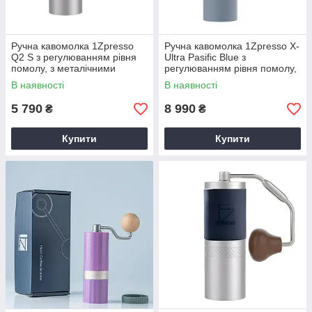
Ручна кавомолка 1Zpresso
Ручна кавомолка 1Zpresso X-
Q2 S з регулюванням рівня
Ultra Pasific Blue з
помолу, з металічними
регулюванням рівня помолу,
конічними жерновами,
з металічними конічними
В наявності
В наявності
Складана ручка
жорнами
5 790
8 990
₴
₴
Купити
Купити