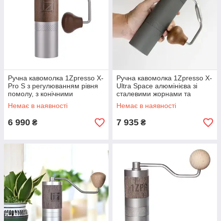
Ручна кавомолка 1Zpresso X-
Ручна кавомолка 1Zpresso X-
Pro S з регулюванням рівня
Ultra Space алюмінієва зі
помолу, з конічними
сталевими жорнами та
сталевими жерновами
регулюванням ступеня
Немає в наявності
Немає в наявності
помелу, Млин для кави
6 990
7 935
₴
₴