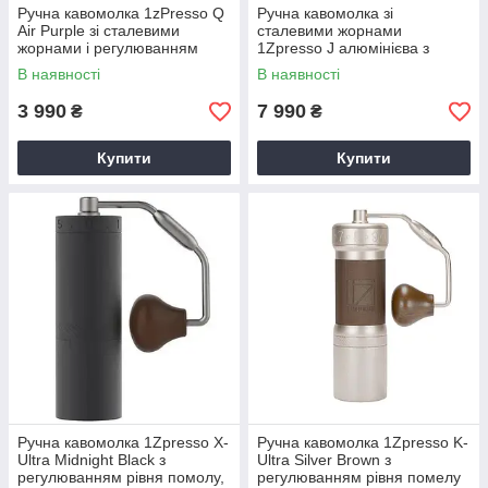
Ручна кавомолка 1zPresso Q
Ручна кавомолка зі
Air Purple зі сталевими
сталевими жорнами
жорнами і регулюванням
1Zpresso J алюмінієва з
рівня помолу
регулюванням ступеня
В наявності
В наявності
помелу механічна
3 990
7 990
₴
₴
Купити
Купити
Ручна кавомолка 1Zpresso X-
Ручна кавомолка 1Zpresso K-
Ultra Midnight Black з
Ultra Silver Brown з
регулюванням рівня помолу,
регулюванням рівня помелу